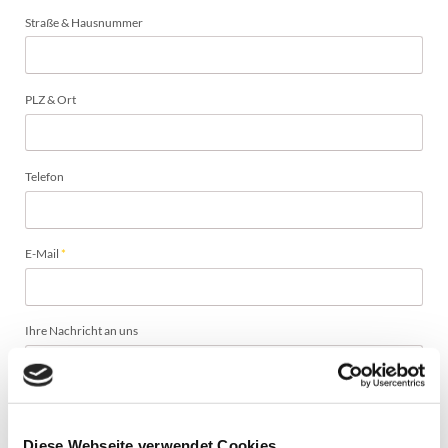
Straße & Hausnummer
PLZ & Ort
Telefon
Pflichtfeld
E-Mail
*
Ihre Nachricht an uns
Diese Webseite verwendet Cookies