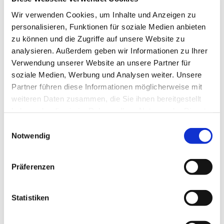
Wir verwenden Cookies, um Inhalte und Anzeigen zu
personalisieren, Funktionen für soziale Medien anbieten
zu können und die Zugriffe auf unsere Website zu
analysieren. Außerdem geben wir Informationen zu Ihrer
Pflichtfeld
Datenschutz
*
Verwendung unserer Website an unsere Partner für
soziale Medien, Werbung und Analysen weiter. Unsere
Ich habe die
Datenschutzerklärung
zur Kenntnis genommen. Ich
stimme zu, dass meine Angaben und Daten zur Beantwortung meiner
Partner führen diese Informationen möglicherweise mit
Anfrage elektronisch erhoben, verarbeitet und gespeichert werden.
weiteren Daten zusammen, die Sie ihnen bereitgestellt
haben oder die sie im Rahmen Ihrer Nutzung der Dienste
Hinweis: Sie können Ihre Einwilligung jederzeit für die Zukunft per Mail an
gesammelt haben.
Einwilligungsauswahl
info@abc-nesselwang.de
widerrufen.
Notwendig
ABSENDEN
Präferenzen
Statistiken