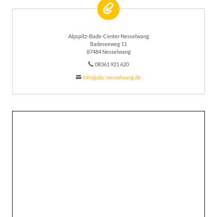
Alpspitz-Bade-Center Nesselwang
Badeseeweg 11
87484 Nesselwang
08361 921 620
info@abc-nesselwang.de