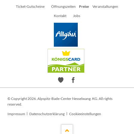
Navigation
Ticket-Gutscheine
Öffnungszeiten
Preise
Veranstaltungen
überspringen
Kontakt
Jobs
© Copyright 2026. Alpspitz-Bade-Center Nesselwang. KG. All rights
reserved.
Navigation
Impressum
Datenschutzerklärung
Cookieeinstellungen
überspringen