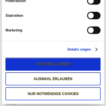
ab 20 Karten 5% Nachlass
Präferenzen
ab 50 Karten 10% Nachlass
ab 100 Karten 12,5% Nachlass
ab 500 Karten 15% Nachlass
Statistiken
Mehrfachermäßigungen
Marketing
Es werden grundsätzlich keine Mehrfachermäßigungen gewährt.
Details zeigen
Einheimische
Der ermäßigte Tarif für Einheimische wird allen Personen gewährt, die ihren
COOKIES ZULASSEN
Hauptwohnsitz in den Landkreisen Ostallgäu oder Oberallgäu (inkl. Stadt
Kempten) haben. Darüber hinaus werden Bürger aus Jungholz, dem
Tannheimer Tal und dem Gebiet um Reutte und Vils als Einheimische
anerkannt.
AUSWAHL ERLAUBEN
Bademäntel & Handtücher
NUR NOTWENDIGE COOKIES
Bademäntel und Handtücher können gegen eine kleine Gebühr ausgeliehen
werden.