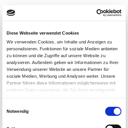
gilt bis zu einem Alter von 14 Jahren.
**Familientarif
Elternpaare mit eigenen Kindern bis 14 Jahre und Jugendlichen, die noch
Diese Webseite verwendet Cookies
eine allgemeinbildende Schule besuchen (mit Ausweis).
Wir verwenden Cookies, um Inhalte und Anzeigen zu
personalisieren, Funktionen für soziale Medien anbieten
*Ermäßigt sind:
zu können und die Zugriffe auf unsere Website zu
analysieren. Außerdem geben wir Informationen zu Ihrer
Gästekarteninhaber (mit Gästekarte),
Einheimische (mit Ausweis),
Verwendung unserer Website an unsere Partner für
Schwerbehinderte (mind. 70% MdE),
soziale Medien, Werbung und Analysen weiter. Unsere
Jugendliche, die noch eine allgemeinbildende Schule besuchen (mit
Partner führen diese Informationen möglicherweise mit
Ausweis).
weiteren Daten zusammen, die Sie ihnen bereitgestellt
haben oder die sie im Rahmen Ihrer Nutzung der Dienste
gesammelt haben.
Mengenstaffel
Einwilligungsauswahl
Notwendig
Nachlässe über die Mengenstaffel (auch bei unterschiedlichen Kartenarten,
gültig auf alle Preise, ausgenommen Familienkarten):